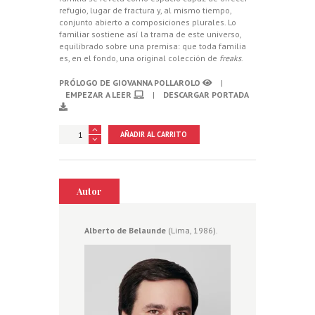
refugio, lugar de fractura y, al mismo tiempo,
conjunto abierto a composiciones plurales. Lo
familiar sostiene así la trama de este universo,
equilibrado sobre una premisa: que toda familia
es, en el fondo, una original colección de
freaks
.
PRÓLOGO DE GIOVANNA POLLAROLO
|
EMPEZAR A LEER
|
DESCARGAR PORTADA
Todo
AÑADIR AL CARRITO
queda
en
familia
cantidad
Autor
Alberto de Belaunde
(Lima, 1986).