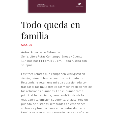
Todo queda en
familia
S/
55.00
Autor:
Alberto de Belaunde
Serie: LiteraRutas Contemporáneas / Cuento
114 páginas | 14 cm. x 20 cm. | Tapa rústica con
solapas
Los trece relatos que componen
Todo queda en
familia
, primer libro de cuentos de Alberto de
Belaunde, revelan una mirada obsesionada con
traspasar las múltiples capas y contradicciones de
las relaciones humanas. Con el humor como
principal herramienta, pero también desde la
oralidad y la omisión sugerente, el autor teje un
puñado de historias sembradas de emociones
violentas y frustraciones encubiertas donde la
familia se revela como espacio capaz de ofrecer