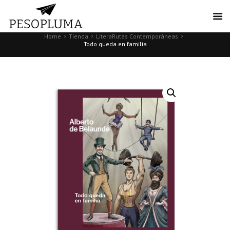
Home
Tienda
LiteraRutas Contemporáneas
Todo queda en familia