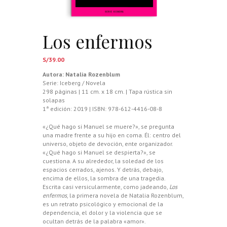
Los enfermos
S/
39.00
Autora:
Natalia Rozenblum
Serie: Iceberg / Novela
298 páginas | 11 cm. x 18 cm. | Tapa rústica sin
solapas
1ª edición: 2019 | ISBN: 978-612-4416-08-8
«¿Qué hago si Manuel se muere?», se pregunta
una madre frente a su hijo en coma. Él: centro del
universo, objeto de devoción, ente organizador.
«¿Qué hago si Manuel se despierta?», se
cuestiona. A su alrededor, la soledad de los
espacios cerrados, ajenos. Y detrás, debajo,
encima de ellos, la sombra de una tragedia.
Escrita casi versicularmente, como jadeando,
Los
enfermos
, la primera novela de Natalia Rozenblum,
es un retrato psicológico y emocional de la
dependencia, el dolor y la violencia que se
ocultan detrás de la palabra «amor».