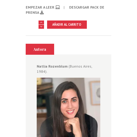
EMPEZAR A LEER
|
DESCARGAR PACK DE
PRENSA
Los
AÑADIR AL CARRITO
enfermos
cantidad
Autora
Natlia Rozenblum
(Buenos Aires,
1984).