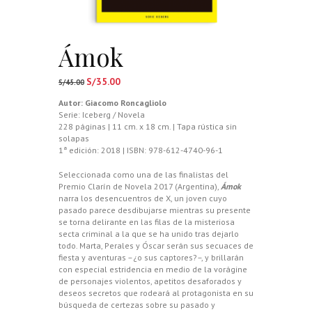
Ámok
S/
35.00
El
El
S/
45.00
precio
precio
Autor:
Giacomo Roncagliolo
original
actual
Serie: Iceberg / Novela
era:
es:
228 páginas | 11 cm. x 18 cm. | Tapa rústica sin
S/45.00.
S/35.00.
solapas
1ª edición: 2018 | ISBN: 978-612-4740-96-1
Seleccionada como una de las finalistas del
Premio Clarín de Novela 2017 (Argentina),
Ámok
narra los desencuentros de X, un joven cuyo
pasado parece desdibujarse mientras su presente
se torna delirante en las filas de la misteriosa
secta criminal a la que se ha unido tras dejarlo
todo. Marta, Perales y Óscar serán sus secuaces de
fiesta y aventuras –¿o sus captores?–, y brillarán
con especial estridencia en medio de la vorágine
de personajes violentos, apetitos desaforados y
deseos secretos que rodeará al protagonista en su
búsqueda de certezas sobre su pasado y