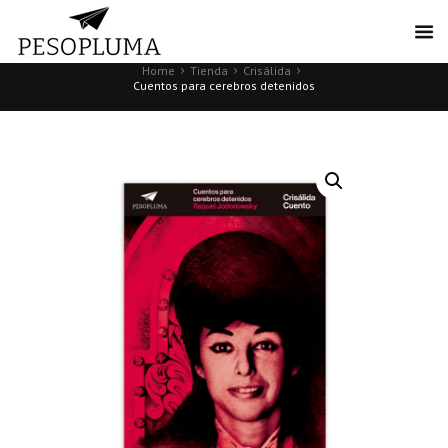
Home
Tienda
Crisálida
Cuentos para cerebros detenidos