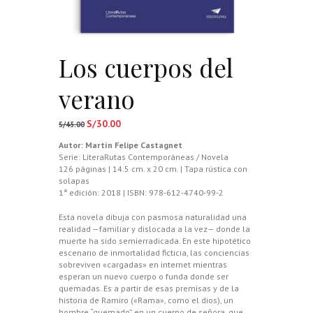
Los cuerpos del
verano
S/
30.00
El
El
S/
45.00
precio
precio
Autor:
Martín Felipe Castagnet
original
actual
Serie: LiteraRutas Contemporáneas / Novela
era:
es:
126 páginas | 14.5 cm. x 20 cm. | Tapa rústica con
S/45.00.
S/30.00.
solapas
1ª edición: 2018 | ISBN: 978-612-4740-99-2
Esta novela dibuja con pasmosa naturalidad una
realidad —familiar y dislocada a la vez— donde la
muerte ha sido semierradicada. En este hipotético
escenario de inmortalidad ficticia, las conciencias
sobreviven «cargadas» en internet mientras
esperan un nuevo cuerpo o funda donde ser
quemadas. Es a partir de esas premisas y de la
historia de Ramiro («Rama», como el dios), un
hombre “quemado” en un cuerpo de señora, que