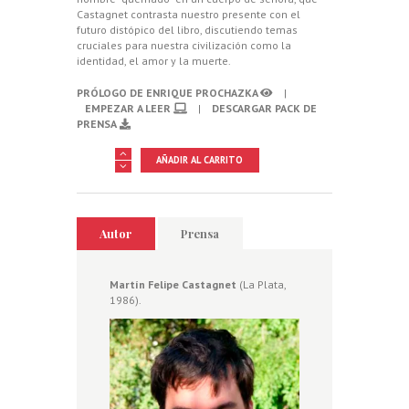
Castagnet contrasta nuestro presente con el
futuro distópico del libro, discutiendo temas
cruciales para nuestra civilización como la
identidad, el amor y la muerte.
PRÓLOGO DE ENRIQUE PROCHAZKA
|
EMPEZAR A LEER
|
DESCARGAR PACK DE
PRENSA
Los
AÑADIR AL CARRITO
cuerpos
del
verano
cantidad
Autor
Prensa
Martín Felipe Castagnet
(La Plata,
1986).