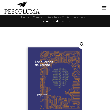
Home
Tienda
LiteraRutas Contemporáneas
Los cuerpos del verano