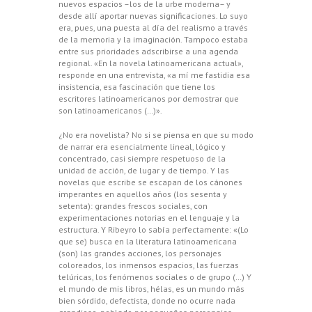
nuevos espacios –los de la urbe moderna– y
desde allí aportar nuevas significaciones. Lo suyo
era, pues, una puesta al día del realismo a través
de la memoria y la imaginación. Tampoco estaba
entre sus prioridades adscribirse a una agenda
regional. «En la novela latinoamericana actual»,
responde en una entrevista, «a mí me fastidia esa
insistencia, esa fascinación que tiene los
escritores latinoamericanos por demostrar que
son latinoamericanos (…)».
¿No era novelista? No si se piensa en que su modo
de narrar era esencialmente lineal, lógico y
concentrado, casi siempre respetuoso de la
unidad de acción, de lugar y de tiempo. Y las
novelas que escribe se escapan de los cánones
imperantes en aquellos años (los sesenta y
setenta): grandes frescos sociales, con
experimentaciones notorias en el lenguaje y la
estructura. Y Ribeyro lo sabía perfectamente: «(Lo
que se) busca en la literatura latinoamericana
(son) las grandes acciones, los personajes
coloreados, los inmensos espacios, las fuerzas
telúricas, los fenómenos sociales o de grupo (…) Y
el mundo de mis libros, hélas, es un mundo más
bien sórdido, defectista, donde no ocurre nada