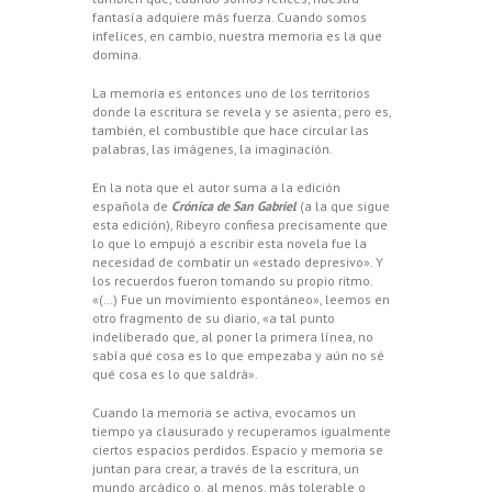
fantasía adquiere más fuerza. Cuando somos
infelices, en cambio, nuestra memoria es la que
domina.
La memoria es entonces uno de los territorios
donde la escritura se revela y se asienta; pero es,
también, el combustible que hace circular las
palabras, las imágenes, la imaginación.
En la nota que el autor suma a la edición
española de
Crónica de San Gabriel
(a la que sigue
esta edición), Ribeyro confiesa precisamente que
lo que lo empujó a escribir esta novela fue la
necesidad de combatir un «estado depresivo». Y
los recuerdos fueron tomando su propio ritmo.
«(…) Fue un movimiento espontáneo», leemos en
otro fragmento de su diario, «a tal punto
indeliberado que, al poner la primera línea, no
sabía qué cosa es lo que empezaba y aún no sé
qué cosa es lo que saldrá».
Cuando la memoria se activa, evocamos un
tiempo ya clausurado y recuperamos igualmente
ciertos espacios perdidos. Espacio y memoria se
juntan para crear, a través de la escritura, un
mundo arcádico o, al menos, más tolerable o