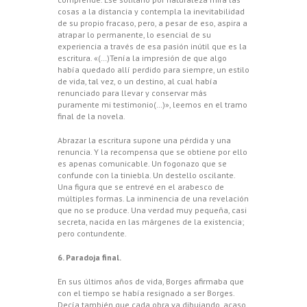
cosas a la distancia y contempla la inevitabilidad
de su propio fracaso, pero, a pesar de eso, aspira a
atrapar lo permanente, lo esencial de su
experiencia a través de esa pasión inútil que es la
escritura. «(…)Tenía la impresión de que algo
había quedado allí perdido para siempre, un estilo
de vida, tal vez, o un destino, al cual había
renunciado para llevar y conservar más
puramente mi testimonio(…)», leemos en el tramo
final de la novela.
Abrazar la escritura supone una pérdida y una
renuncia. Y la recompensa que se obtiene por ello
es apenas comunicable. Un fogonazo que se
confunde con la tiniebla. Un destello oscilante.
Una figura que se entrevé en el arabesco de
múltiples formas. La inminencia de una revelación
que no se produce. Una verdad muy pequeña, casi
secreta, nacida en las márgenes de la existencia;
pero contundente.
6. Paradoja final.
En sus últimos años de vida, Borges afirmaba que
con el tiempo se había resignado a ser Borges.
Decía también que cada obra va dibujando, acaso