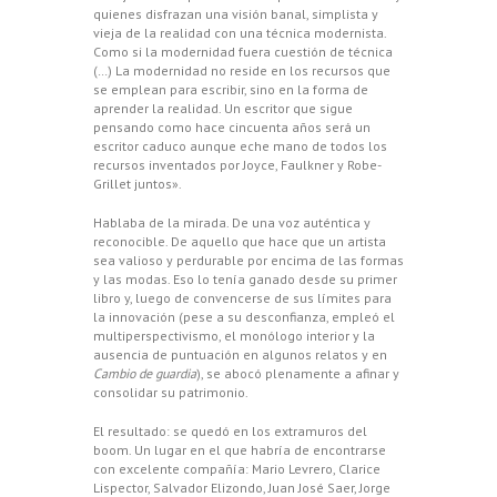
quienes disfrazan una visión banal, simplista y
vieja de la realidad con una técnica modernista.
Como si la modernidad fuera cuestión de técnica
(…) La modernidad no reside en los recursos que
se emplean para escribir, sino en la forma de
aprender la realidad. Un escritor que sigue
pensando como hace cincuenta años será un
escritor caduco aunque eche mano de todos los
recursos inventados por Joyce, Faulkner y Robe-
Grillet juntos».
Hablaba de la mirada. De una voz auténtica y
reconocible. De aquello que hace que un artista
sea valioso y perdurable por encima de las formas
y las modas. Eso lo tenía ganado desde su primer
libro y, luego de convencerse de sus límites para
la innovación (pese a su desconfianza, empleó el
multiperspectivismo, el monólogo interior y la
ausencia de puntuación en algunos relatos y en
Cambio de guardia
), se abocó plenamente a afinar y
consolidar su patrimonio.
El resultado: se quedó en los extramuros del
boom. Un lugar en el que habría de encontrarse
con excelente compañía: Mario Levrero, Clarice
Lispector, Salvador Elizondo, Juan José Saer, Jorge