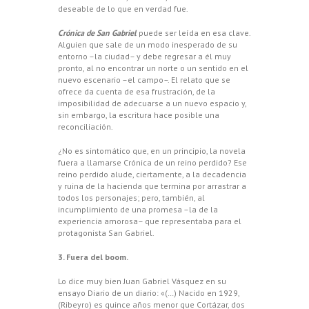
deseable de lo que en verdad fue.
Crónica de San Gabriel
puede ser leída en esa clave.
Alguien que sale de un modo inesperado de su
entorno –la ciudad– y debe regresar a él muy
pronto, al no encontrar un norte o un sentido en el
nuevo escenario –el campo–. El relato que se
ofrece da cuenta de esa frustración, de la
imposibilidad de adecuarse a un nuevo espacio y,
sin embargo, la escritura hace posible una
reconciliación.
¿No es sintomático que, en un principio, la novela
fuera a llamarse Crónica de un reino perdido? Ese
reino perdido alude, ciertamente, a la decadencia
y ruina de la hacienda que termina por arrastrar a
todos los personajes; pero, también, al
incumplimiento de una promesa –la de la
experiencia amorosa– que representaba para el
protagonista San Gabriel.
3. Fuera del boom.
Lo dice muy bien Juan Gabriel Vásquez en su
ensayo Diario de un diario: «(…) Nacido en 1929,
(Ribeyro) es quince años menor que Cortázar, dos