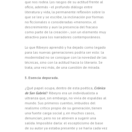
que nos rodea. Los rasgos de su actitud frente al
oficio, además –el profundo diálogo entre
literatura y vida, la permanente reflexión sobre lo
que se lee y se escribe, la inclinación por formas
no ficcionales o consideradas «menores», el
descreimiento y aun la presencia del fracaso
como parte de la creación–, son un elemento muy
atractivo para los narradores contemporáneos.
Lo que Ribeyro aprendió y ha dejado como legado
para las nuevas generaciones podría ser esto: la
modernidad no se consigue con la novedad de las
técnicas, sino con la actitud hacia lo literario. Se
trata, una vez más, de una cuestión de mirada.
5. Esencia depurada.
¿Qué papel ocupa, dentro de esta poética,
Crónica
de San Gabriel
? Ribeyro era un individualista a
ultranza que, sin embargo, no vivía de espaldas al
mundo. Sus primeros cuentos, imbuidos del
realismo crítico propio de su generación, tienen
una fuerte carga social y, en muchos casos,
denuncian; pero no se atreven a sugerir una
salida. Imposible darla: el escepticismo de base
de su autor ya estaba presente y se haría cada vez