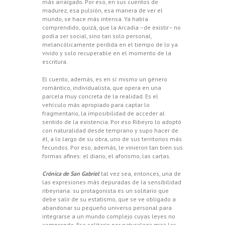
más arraigado. Por eso, en sus cuentos de
madurez, esa pulsión, esa manera de ver el
mundo, se hace más intensa. Ya había
comprendido, quizá, que la Arcadia –de existir– no
podía ser social, sino tan solo personal,
melancólicamente perdida en el tiempo de lo ya
vivido y solo recuperable en el momento de la
escritura.
El cuento, además, es en sí mismo un género
romántico, individualista, que opera en una
parcela muy concreta de la realidad. Es el
vehículo más apropiado para captar lo
fragmentario, la imposibilidad de acceder al
sentido de la existencia. Por eso Ribeyro lo adoptó
con naturalidad desde temprano y supo hacer de
él, a lo largo de su obra, uno de sus territorios más
fecundos. Por eso, además, le vinieron tan bien sus
formas afines: el diario, el aforismo, las cartas.
Crónica de San Gabriel
tal vez sea, entonces, una de
las expresiones más depuradas de la sensibilidad
ribeyriana: su protagonista es un solitario que
debe salir de su estatismo, que se ve obligado a
abandonar su pequeño universo personal para
integrarse a un mundo complejo cuyas leyes no
comprende. Ese solitario por naturaleza mira las