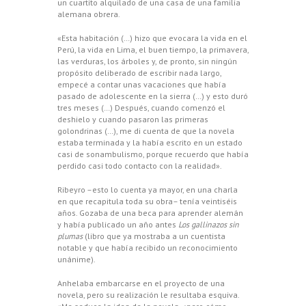
un cuartito alquilado de una casa de una familia
alemana obrera.
«Esta habitación (…) hizo que evocara la vida en el
Perú, la vida en Lima, el buen tiempo, la primavera,
las verduras, los árboles y, de pronto, sin ningún
propósito deliberado de escribir nada largo,
empecé a contar unas vacaciones que había
pasado de adolescente en la sierra (…) y esto duró
tres meses (…) Después, cuando comenzó el
deshielo y cuando pasaron las primeras
golondrinas (…), me di cuenta de que la novela
estaba terminada y la había escrito en un estado
casi de sonambulismo, porque recuerdo que había
perdido casi todo contacto con la realidad».
Ribeyro –esto lo cuenta ya mayor, en una charla
en que recapitula toda su obra– tenía veintiséis
años. Gozaba de una beca para aprender alemán
y había publicado un año antes
Los gallinazos sin
plumas
(libro que ya mostraba a un cuentista
notable y que había recibido un reconocimiento
unánime).
Anhelaba embarcarse en el proyecto de una
novela, pero su realización le resultaba esquiva.