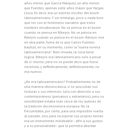
años menor que García Márquez, un año menor
que Fuentes, apenas siete años mayor que Vargas
Llosa. Es decir, era un estricto escritor del boom
latinoamericano. Y sin embargo, poco o nada tuvo
que ver con el fenómeno narrativo que estos
nombres encabezaron. No se piensa en el boom
cuando se piensa en Ribeyro. No se piensa en
Ribeyro cuando se piensa en el boom. Ribeyro vive
en otra parte, fuera de lo que Carlos Fuentes
bautizó, en su momento, como la “nueva novela
latinoamericana”. Bien mirada, la cosa tiene
lógica: Ribeyro era latinoamericano solo a pesar
de sí mismo; pero no se puede decir que fuera
novelista, y definitivamente, definitivamente, no
era nuevo».
¿No era latinoamericano? Probablemente no de
una manera idiosincrásica, si se auscultan sus
lecturas y sus intereses. Leía con atención a sus
contemporáneos (peruanos y extranjeros), pero su
sensibilidad estaba más cerca de los autores de
la tradición decimonónica europea. No la
frecuentaba, por cierto, para una imposible vuelta
al pasado, sino para incorporar sus propios temas:
era un instrumento moldeable –afín a sus gustos
y a su personalidad– que le permitía abordar