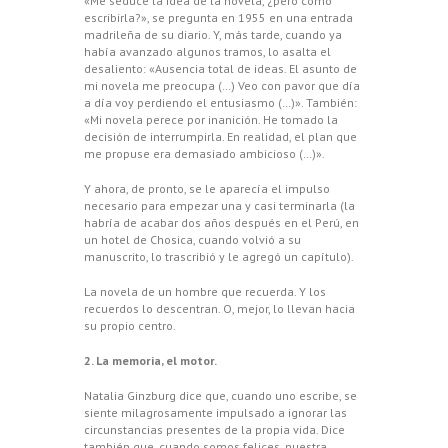
«Me seduce la idea de la novela, ¿pero cómo
escribirla?», se pregunta en 1955 en una entrada
madrileña de su diario. Y, más tarde, cuando ya
había avanzado algunos tramos, lo asalta el
desaliento: «Ausencia total de ideas. El asunto de
mi novela me preocupa (…) Veo con pavor que día
a día voy perdiendo el entusiasmo (…)». También:
«Mi novela perece por inanición. He tomado la
decisión de interrumpirla. En realidad, el plan que
me propuse era demasiado ambicioso (…)».
Y ahora, de pronto, se le aparecía el impulso
necesario para empezar una y casi terminarla (la
habría de acabar dos años después en el Perú, en
un hotel de Chosica, cuando volvió a su
manuscrito, lo trascribió y le agregó un capítulo).
La novela de un hombre que recuerda. Y los
recuerdos lo descentran. O, mejor, lo llevan hacia
su propio centro.
2. La memoria, el motor.
Natalia Ginzburg dice que, cuando uno escribe, se
siente milagrosamente impulsado a ignorar las
circunstancias presentes de la propia vida. Dice
también que, cuando somos felices, nuestra