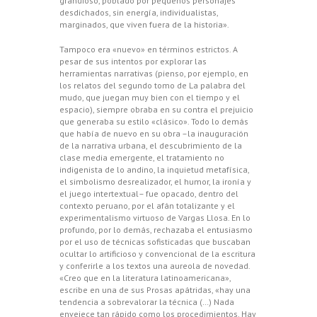
grandioso, poblado por pequeños personajes
desdichados, sin energía, individualistas,
marginados, que viven fuera de la historia».
Tampoco era «nuevo» en términos estrictos. A
pesar de sus intentos por explorar las
herramientas narrativas (pienso, por ejemplo, en
los relatos del segundo tomo de La palabra del
mudo, que juegan muy bien con el tiempo y el
espacio), siempre obraba en su contra el prejuicio
que generaba su estilo «clásico». Todo lo demás
que había de nuevo en su obra –la inauguración
de la narrativa urbana, el descubrimiento de la
clase media emergente, el tratamiento no
indigenista de lo andino, la inquietud metafísica,
el simbolismo desrealizador, el humor, la ironía y
el juego intertextual– fue opacado, dentro del
contexto peruano, por el afán totalizante y el
experimentalismo virtuoso de Vargas Llosa. En lo
profundo, por lo demás, rechazaba el entusiasmo
por el uso de técnicas sofisticadas que buscaban
ocultar lo artificioso y convencional de la escritura
y conferirle a los textos una aureola de novedad.
«Creo que en la literatura latinoamericana»,
escribe en una de sus Prosas apátridas, «hay una
tendencia a sobrevalorar la técnica (…) Nada
envejece tan rápido como los procedimientos. Hay