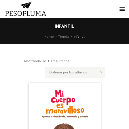
INFANTIL
Home
Tienda
Infantil
Ordenado
Mostrando los 10 resultados
por
los
últimos