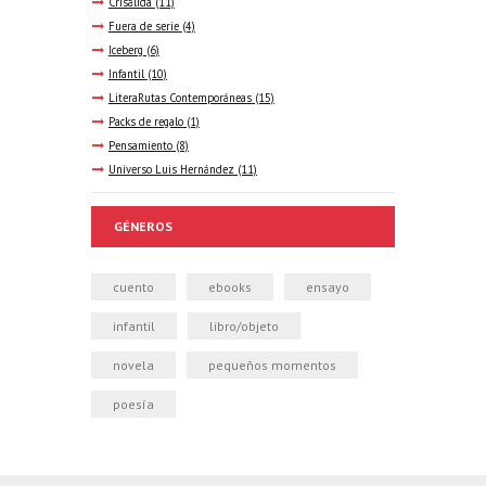
Crisálida
(11)
Fuera de serie
(4)
Iceberg
(6)
Infantil
(10)
LiteraRutas Contemporáneas
(15)
Packs de regalo
(1)
Pensamiento
(8)
Universo Luis Hernández
(11)
GÉNEROS
cuento
ebooks
ensayo
infantil
libro/objeto
novela
pequeños momentos
poesía