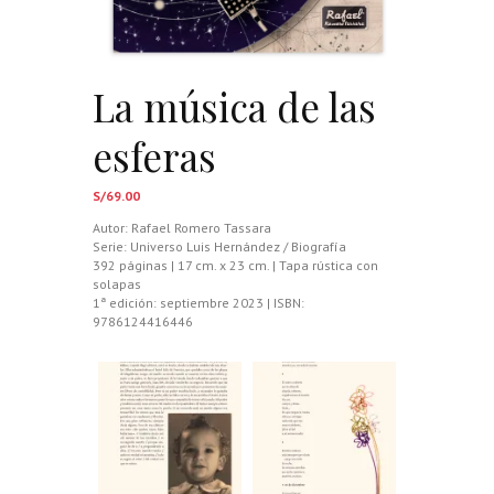
La música de las
esferas
S/
69.00
Autor:
Rafael Romero Tassara
Serie: Universo Luis Hernández / Biografía
392 páginas | 17 cm. x 23 cm. | Tapa rústica con
solapas
1ª edición: septiembre 2023 | ISBN:
9786124416446