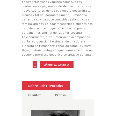
documentos varios y mucho color. Sus casi
cuatrocientas páginas se dividen en dos partes y
nueve capítulos, donde el biógrafo desarrolla la
crónica vital del polímata limeño, iluminando
partes de su vida poco conocidas y dando voz a
familia, amigos, colegas y conocidos, quienes nos
permiten conocer mejor la historia del poeta
peruano más original de los años sesenta.
Adicionalmente, el volumen viene acompañado
por la reproducción facsimilar de una libreta
ológrafa de Hernández, conocida como la
Libreta
Bayer
, material autógrafo que permite disfrutar un
pequeño mordisco del universo creativo del autor.
La
AÑADIR AL CARRITO
música
de
las
esferas
cantidad
Sobre Luis Hernández
El autor
Prensa