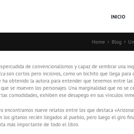
INICIO
Home
Blog
Un
 despercudida de convencionalismos y capaz de sembrar una in
ica
son cortos pero incisivos, como un bichito que llega para 
e ha obtenido la autora para entender que tenemos entre la
la que se mueven los personajes. Una marginalidad que no se c
ertas comodidades, exhiben ese desapego en sus vínculos inm
mero encontramos nueve relatos entre los que destaca «Arizona
los gitanos recién llegados al pueblo, pero luego el giro fina
unta más importante de todo el libro.