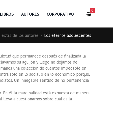
0
LIBROS
AUTORES
CORPORATIVO
 extra de los autores
Los eternos adolescentes
quietud que permanece después de finalizada la
clavarnos su aguijón y luego no dejamos de
s manos una colección de cuentos impecable en
entra solo en lo social o en lo económico porque,
ediatos. Un innegable sentido de no pertenencia.
». En él la marginalidad está expuesta de manera
l lleva a cuestionarnos sobre cuál es la