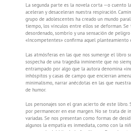
La segunda parte es la novela corta —o cuento l
aceleran y desaceleran nuestra respiración. Cam
grupo de adolescentes ha creado un mundo paralel
tiempo, los vínculos entre ellos se deforman. Se 
desordenado, sombrío y una sensación de peligro s
«Incompetentes» confirma aquel planteamiento de 
Las atmósferas en las que nos sumerge el libro s
sospecha de una tragedia inminente que no siempr
entrampado por algo que la autora denomina «inco
inhóspitos y casas de campo que encierran amenaz
minimalismo, narrar anécdotas en las que nuestra
de humor.
Los personajes son el gran acierto de este libro.
por permanecer en ese margen. No se trata de ind
variadas. Se nos presentan como formas de desidia
algunos la empatía es inmediata, como con la ni