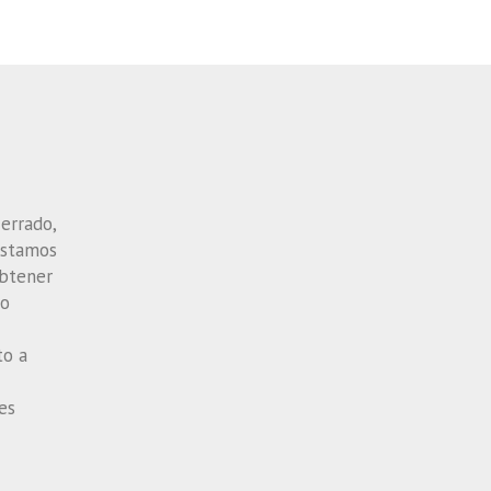
cerrado,
estamos
obtener
mo
to a
es