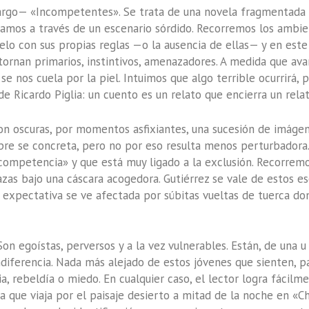
argo— «Incompetentes». Se trata de una novela fragmentada e
inamos a través de un escenario sórdido. Recorremos los ambi
o con sus propias reglas —o la ausencia de ellas— y en este
tornan primarios, instintivos, amenazadores. A medida que ava
e nos cuela por la piel. Intuimos que algo terrible ocurrirá, 
Ricardo Piglia: un cuento es un relato que encierra un relat
on oscuras, por momentos asfixiantes, una sucesión de imágen
e se concreta, pero no por eso resulta menos perturbadora. 
mpetencia» y que está muy ligado a la exclusión. Recorremos
as bajo una cáscara acogedora. Gutiérrez se vale de estos e
 expectativa se ve afectada por súbitas vueltas de tuerca don
 Son egoístas, perversos y a la vez vulnerables. Están, de una
iferencia. Nada más alejado de estos jóvenes que sienten, p
, rebeldía o miedo. En cualquier caso, el lector logra fácilme
ña
que viaja por el paisaje desierto a mitad de la noche en «Chi