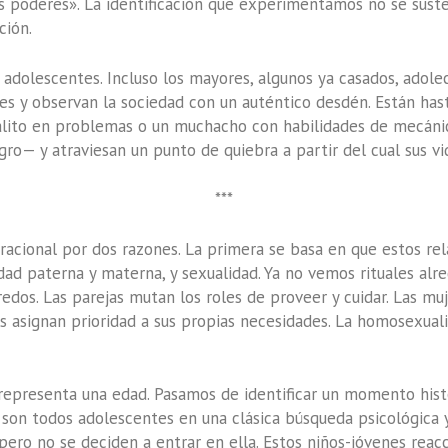
s poderes». La identificación que experimentamos no se susten
ción.
adolescentes. Incluso los mayores, algunos ya casados, adolec
es y observan la sociedad con un auténtico desdén. Están hast
alito en problemas o un muchacho con habilidades de mecáni
gro— y atraviesan un punto de quiebra a partir del cual sus vi
***
racional por dos razones. La primera se basa en que estos re
ridad paterna y materna, y sexualidad. Ya no vemos rituales al
credos. Las parejas mutan los roles de proveer y cuidar. Las m
es asignan prioridad a sus propias necesidades. La homosexua
representa una edad. Pasamos de identificar un momento histó
 son todos adolescentes en una clásica búsqueda psicológica y
ero no se deciden a entrar en ella. Estos niños-jóvenes reac