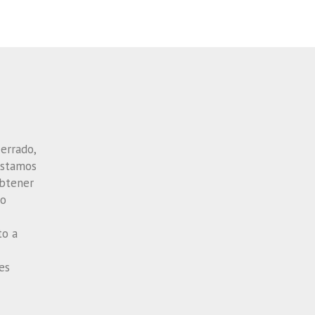
cerrado,
estamos
obtener
mo
to a
es