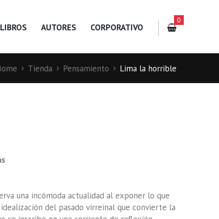
0
LIBROS
AUTORES
CORPORATIVO
Home
Tienda
Pensamiento
Lima la horrible
as
serva una incómoda actualidad al exponer lo que
idealización del pasado virreinal que convierte la