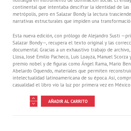
nostalgia en instrumento de dominación social. El ensay
continental que intentaba descifrar la identidad de las
metrópolis, pero en Salazar Bondy la lectura trasciende 
narrativas estructurales que impiden una transformación
Esta nueva edición, con prólogo de Alejandro Susti —pr
Salazar Bondy—, recupera el texto original y las correc
documental. Gracias a un exhaustivo trabajo de archivo,
Llosa, José Emilio Pacheco, Luis Loayza, Manuel Scorza
premio nobel y de figuras como Ángel Rama, Mario Bened
Abelardo Oquendo, materiales que permiten reconstruir
intelectualidad latinoamericana de su época. Así, comp
casualidad el libro vio la luz por primera vez en México 
Lima
AÑADIR AL CARRITO
la
horrible
cantidad